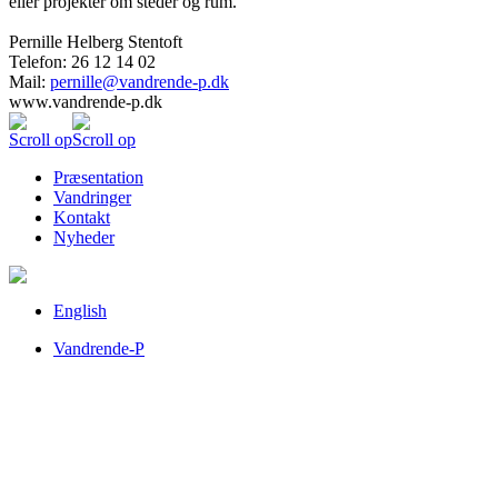
eller projekter om steder og rum.
Pernille Helberg Stentoft
Telefon: 26 12 14 02
Mail:
pernille@vandrende-p.dk
www.vandrende-p.dk
Scroll op
Scroll op
Præsentation
Vandringer
Kontakt
Nyheder
English
Vandrende-P